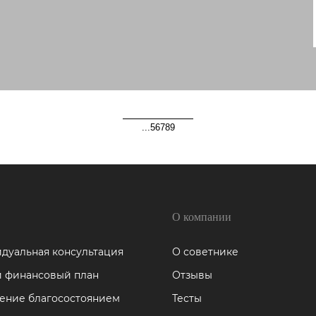
...
5
6
7
8
9
О компании
дуальная консультация
О советнике
 финансовый план
Отзывы
ение благосостоянием
Тесты