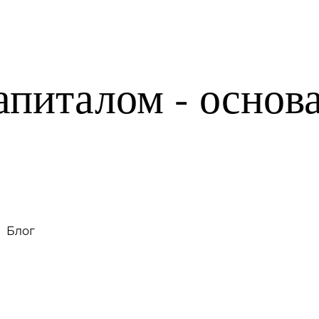
Тесты на риск-профиль
Блог
апиталом - основ
Блог