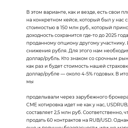
В этом варианте, как и везде, есть свои 
на конкретном кейсе, который был у нас 
стоимостью в 150 млн руб., который прино
доходность сохранится где-то до 2025 год
проданному опциону другому участнику. И
снижения рубля. Для этого нам необходи
доллар/рубль. Кто знаком со срочным рынк
как раз и будет стоимость нашей страховк
доллар/рубле — около 4-5% годовых. В ито
мы
проделывали через зарубежного брокера, 
CME котировка идет не как у нас, USDRUB
составляет 2,5 млн руб. Соответственно, 
продать 60 контрактов на RUB/USD. Однак
еще и подушку безопасности, или же ма