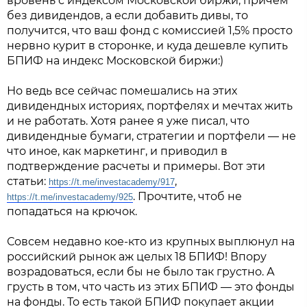
вровень с индексом Московской биржи, причем
без дивидендов, а если добавить дивы, то
получится, что ваш фонд с комиссией 1,5% просто
нервно курит в сторонке, и куда дешевле купить
БПИФ на индекс Московской биржи:)
Но ведь все сейчас помешались на этих
дивидендных историях, портфелях и мечтах жить
и не работать. Хотя ранее я уже писал, что
дивидендные бумаги, стратегии и портфели — не
что иное, как маркетинг, и приводил в
подтверждение расчеты и примеры. Вот эти
статьи:
,
https://t.me/investacademy/917
. Прочтите, чтоб не
https://t.me/investacademy/925
попадаться на крючок.
Совсем недавно кое-кто из крупных выплюнул на
российский рынок аж целых 18 БПИФ! Впору
возрадоваться, если бы не было так грустно. А
грусть в том, что часть из этих БПИФ — это фонды
на фонды. То есть такой БПИФ покупает акции