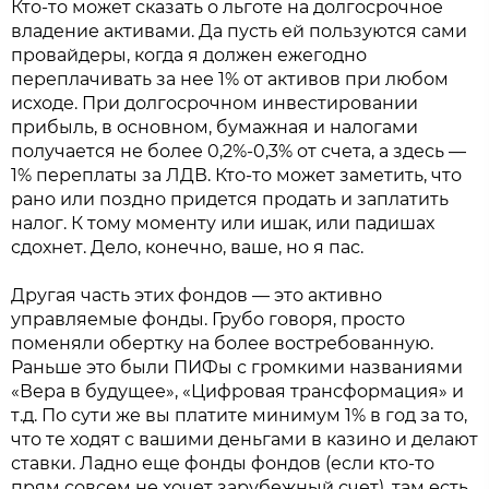
Кто-то может сказать о льготе на долгосрочное
владение активами. Да пусть ей пользуются сами
провайдеры, когда я должен ежегодно
переплачивать за нее 1% от активов при любом
исходе. При долгосрочном инвестировании
прибыль, в основном, бумажная и налогами
получается не более 0,2%-0,3% от счета, а здесь —
1% переплаты за ЛДВ. Кто-то может заметить, что
рано или поздно придется продать и заплатить
налог. К тому моменту или ишак, или падишах
сдохнет. Дело, конечно, ваше, но я пас.
Другая часть этих фондов — это активно
управляемые фонды. Грубо говоря, просто
поменяли обертку на более востребованную.
Раньше это были ПИФы с громкими названиями
«Вера в будущее», «Цифровая трансформация» и
т.д. По сути же вы платите минимум 1% в год за то,
что те ходят с вашими деньгами в казино и делают
ставки. Ладно еще фонды фондов (если кто-то
прям совсем не хочет зарубежный счет), там есть