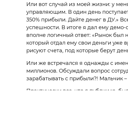
Или вот случай из моей жизни: у мен
управляющим. В один день поступает
350% прибыли. Дайте денег в ДУ.» 
успешности. В итоге я дал ему демо-с
вполне логичный ответ: «Рынок был не
который отдал ему свои деньги уже в
рисуют счета, под которые берут ден
Или же встречался я однажды с име
миллионов. Обсуждали вопрос сотруд
зарабатывать с прибыли?! Мальчик – 
Практически все, что я публикую, б
чудо-бизнесы и т.д. Где каждый обеща
чтоб вы вовсе сказали: «Да ну нафиг 
инвестиции со всем остальным и под
обратиться к