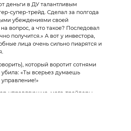
ют деньги в ДУ талантливым
тер-супер-трейд. Сделал за полгода
ьными убеждениями своей
 на вопрос, а что такое? Последовал
чно получится.» А вот у инвестора,
добные лица очень сильно пиарятся и
я.
ворить), который воротит сотнями
 убила: «Ты всерьез думаешь
а управление!»
упер-управляющие, мега-трейдеры,
аюсь вас испугать или сделать так,
чу сказать, чтобы вы не путали
а помощь, то всегда можно