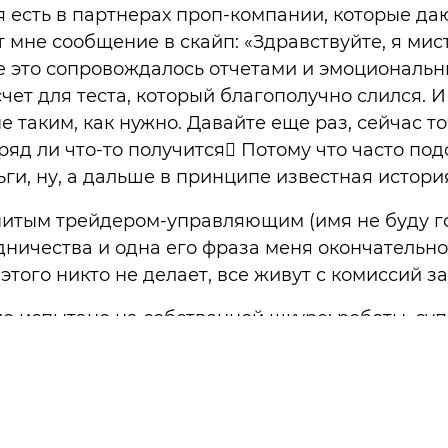
я есть в партнерах проп-компании, которые да
 мне сообщение в скайп: «Здравствуйте, я мис
Все это сопровождалось отчетами и эмоционал
чет для теста, который благополучно слился. И
 таким, как нужно. Давайте еще раз, сейчас то
ряд ли что-то получится Потому что часто по
ьги, ну, а дальше в принципе известная истори
нитым трейдером-управляющим (имя не буду го
ничества и одна его фраза меня окончательно
этого никто не делает, все живут с комиссий з
ыло испытано на собственной шкуре: роботы, с
л золотые горы, только дай им денег. Я не пыт
это все, спрячу деньги под подушку!» Просто хо
ходили к этому вопросу грамотно, а если нужн