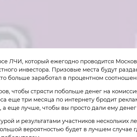
рсе ЛЧИ, который ежегодно проводится Московс
стного инвестора. Призовые места будут разда
 кто больше заработал в процентном соотношени
ров, чтобы стрясти побольше денег на комисс
урса еще три месяца по интернету бродит рекл
, а еще лучше, чтобы вы просто дали ему дене
урой и результатами участников нескольких лет,
ольшой вероятностью будет в лучшем случае гд