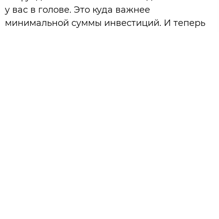
у вас в голове. Это куда важнее
минимальной суммы инвестиций. И теперь
отвечая на этот вопрос: стоимость 1
облигации на рос.рынке составляет 1000
руб.. То есть начать инвестировать вы
можете даже 1010 рублей (с учетом
комиссий). Или же для покупки 1 акции ETF
фонда на золото вам будет достаточно 570
рублей. Поэтому важно начинать не с
минимальной суммы, а с минимального
уровня знаний. Где их можно получить?
Книги, курсы, обратиться к финансовому
советнику и т.д. Если говорить насчет книг,
то я бы рекомендовал следующие:
Бенджамин Грэхем «Разумный инвестор»