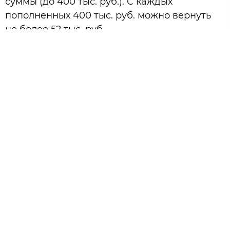
суммы (до 400 тыс. руб.). С каждых
пополненных 400 тыс. руб. можно вернуть
не более 52 тыс. руб.
В течение трёх лет нельзя забирать деньги
иначе налоговая выставит требование
вернуть вычет и начислит пеню.
Если у Вам появились вопросы по ИИС, Вы
всегда можете обратиться ко мне за
консультацией!
Family Trust Group
Услуги
Работаем для Вас
Индивидуальная
Договор-оферта
консультация