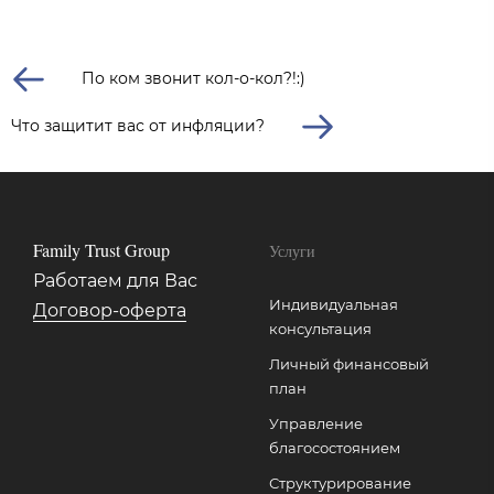
По ком звонит кол-о-кол?!:)
Что защитит вас от инфляции?
Family Trust Group
Услуги
Работаем для Вас
Индивидуальная
Договор-оферта
консультация
Личный финансовый
план
Управление
благосостоянием
Структурирование