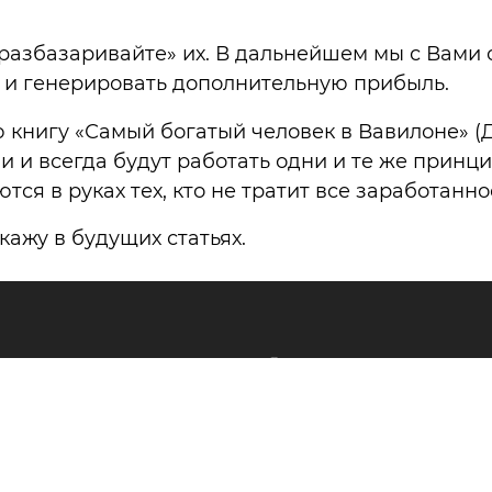
«разбазаривайте» их. В дальнейшем мы с Вами 
с и генерировать дополнительную прибыль.
книгу «Самый богатый человек в Вавилоне» (
ли и всегда будут работать одни и те же прин
я в руках тех, кто не тратит все заработанно
кажу в будущих статьях.
О компании
дуальная консультация
О советнике
 финансовый план
Отзывы
ение благосостоянием
Тесты