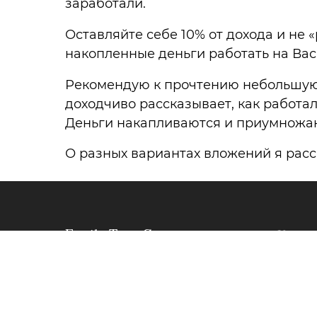
заработали.
Оставляйте себе 10% от дохода и не 
накопленные деньги работать на Ва
Рекомендую к прочтению небольшую 
доходчиво рассказывает, как работа
Деньги накапливаются и приумножаютс
О разных вариантах вложений я расс
Family Trust Group
Услуги
Работаем для Вас
Индиви
Договор-оферта
Личный
Управл