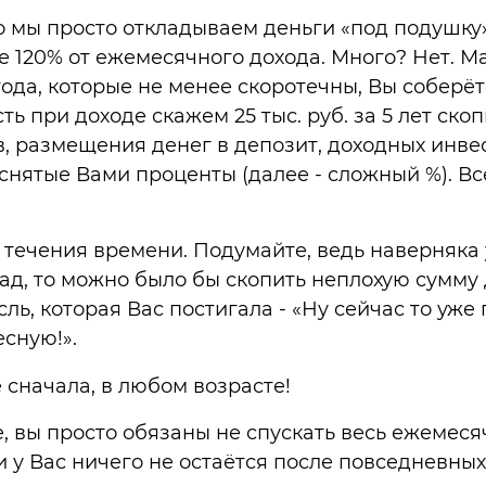
о мы просто откладываем деньги «под подушк
е 120% от ежемесячного дохода. Много? Нет. М
года, которые не менее скоротечны, Вы соберё
 есть при доходе скажем 25 тыс. руб. за 5 лет ск
ов, размещения денег в депозит, доходных инве
снятые Вами проценты (далее - сложный %). В
течения времени. Подумайте, ведь наверняка у
азад, то можно было бы скопить неплохую сумму
, которая Вас постигала - «Ну сейчас то уже п
сную!».
е сначала, в любом возрасте!
, вы просто обязаны не спускать весь ежемеся
 у Вас ничего не остаётся после повседневных